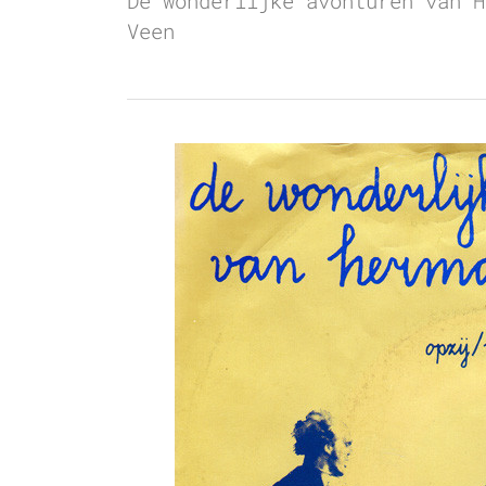
De wonderlijke avonturen van H
Veen